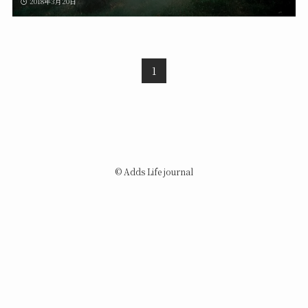
2018年3月20日
1
©
Adds Life journal