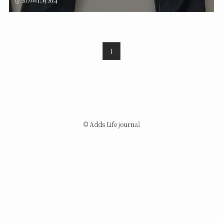
2019年10月20日
1
©
Adds Life journal