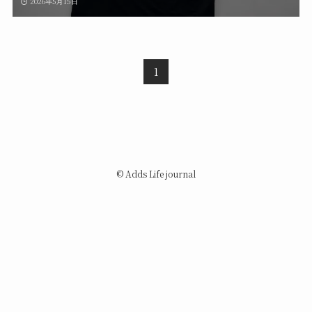
2026年5月15日
1
©
Adds Life journal