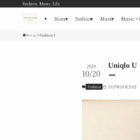
Fashion. Music. Life.
Home
Fashion
Music
Music×
ホーム
Fashion
Uniql
2019
10/20
ー
Fashion
2019年10月20日